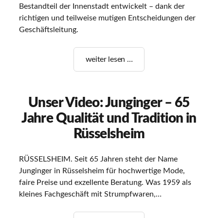
Bestandteil der Innenstadt entwickelt – dank der
richtigen und teilweise mutigen Entscheidungen der
Geschäftsleitung.
Junginger
weiter lesen …
–
65
Jahre
Unser Video: Junginger – 65
Qualität
Jahre Qualität und Tradition in
und
Tradition
Rüsselsheim
in
Rüsselsheim
RÜSSELSHEIM. Seit 65 Jahren steht der Name
Junginger in Rüsselsheim für hochwertige Mode,
faire Preise und exzellente Beratung. Was 1959 als
kleines Fachgeschäft mit Strumpfwaren,…