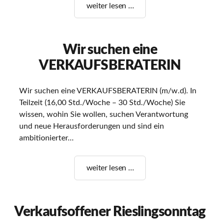
Unser
weiter lesen …
Video:
Junginger
–
Wir suchen eine
65
VERKAUFSBERATERIN
Jahre
Qualität
und
Wir suchen eine VERKAUFSBERATERIN (m/w.d). In
Tradition
Teilzeit (16,00 Std./Woche – 30 Std./Woche) Sie
in
wissen, wohin Sie wollen, suchen Verantwortung
Rüsselsheim
und neue Herausforderungen und sind ein
ambitionierter…
Wir
weiter lesen …
suchen
eine
VERKAUFSBERATERIN
Verkaufsoffener Rieslingsonntag