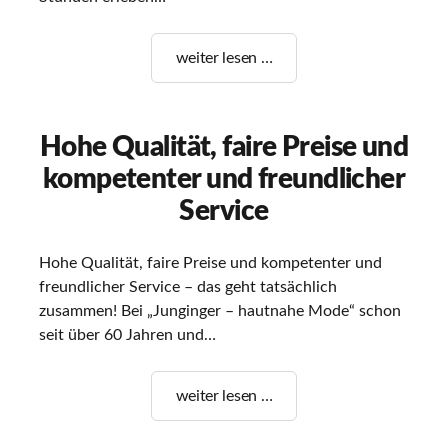
Das
weiter lesen …
war
der
Spargelsonntag
Hohe Qualität, faire Preise und
in
kompetenter und freundlicher
Rüsselsheim
am
Service
Main
Hohe Qualität, faire Preise und kompetenter und
freundlicher Service – das geht tatsächlich
zusammen! Bei „Junginger – hautnahe Mode“ schon
seit über 60 Jahren und…
Hohe
weiter lesen …
Qualität,
faire