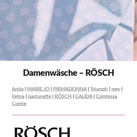
Damenwäsche – RÖSCH
Anita
|
MARIE JO
|
PRIMADONNA
|
Triumph
|
mey
|
Felina
|
pastunette
|
RÖSCH
|
CALIDA
|
Comtessa
Comte