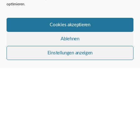
optimieren.
Cookies akzeptieren
Ablehnen
Einstellungen anzeigen
Rösch Frühjahr Sommer 2026 – Damenmode bei Junginger hautnahe
Mode
Damenmode, Damenwäsche,